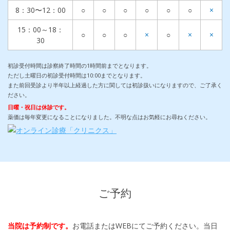
8：30〜12：00
○
○
○
○
○
○
×
15：00～18：
○
○
○
×
○
×
×
30
初診受付時間は診察終了時間の1時間前までとなります。
ただし土曜日の初診受付時間は10:00までとなります。
また前回受診より半年以上経過した方に関しては初診扱いになりますので、ご了承く
ださい。
日曜・祝日は休診です。
薬価は毎年変更になることになりました。不明な点はお気軽にお尋ねください。
ご予約
当院は予約制です。
お電話またはWEBにてご予約ください。当日