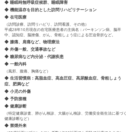
睡眠時無呼吸症候群、睡眠障害
機能温存を目的とした訪問リハビリテーション
在宅医療
（訪問診療、訪問リハビリ、訪問看護、その他）
平成28年10月現在の在宅医療患者の主病名：パーキンソン病、脳卒
中、認知症、脳挫傷、がん、骨粗しょう症による圧迫骨折など。
膝痛、肩痛など、物理療法
外傷一般、交通事故など
糖尿病など内分泌・代謝疾患
一般内科
（風邪、腹痛、胸痛など）
生活習慣病：高脂血症、高血圧症、高尿酸血症、骨粗しょう
症、肥満など
小児の外傷
予防接種
健康診断
（特定健康診査、肺がん検診、大腸がん検診、労働安全衛生法に基づく
健康診断など）
禁煙外来