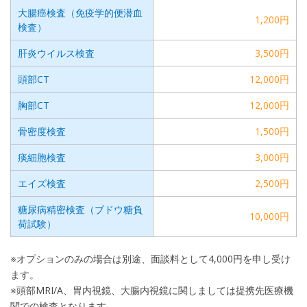
大腸癌検査（免疫学的便潜血
1,200円
検査）
肝炎ウイルス検査
3,500円
頭部CT
12,000円
胸部CT
12,000円
骨密度検査
1,500円
痰細胞検査
3,000円
エイズ検査
2,500円
糖尿病精密検査（ブドウ糖負
10,000円
荷試験）
※オプションのみの場合は別途、面談料として4,000円を申し受け
ます。
※頭部MRI/A、胃内視鏡、大腸内視鏡に関しましては提携先医療機
関での検査となります。