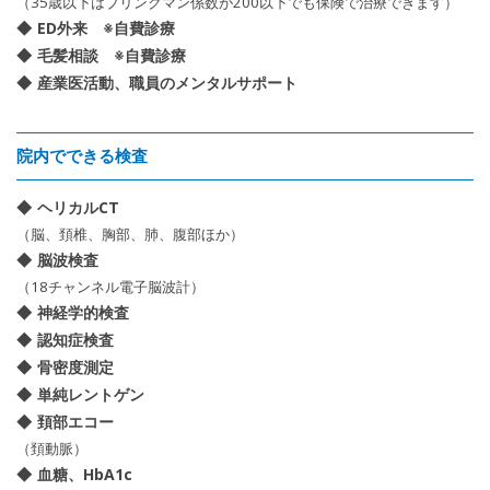
（35歳以下はブリンクマン係数が200以下でも保険で治療できます）
ED外来 ※自費診療
毛髪相談 ※自費診療
産業医活動、職員のメンタルサポート
院内でできる検査
ヘリカルCT
（脳、頚椎、胸部、肺、腹部ほか）
脳波検査
（18チャンネル電子脳波計）
神経学的検査
認知症検査
骨密度測定
単純レントゲン
頚部エコー
（頚動脈）
血糖、HbA1c