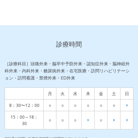
診療時間
［診療科目］頭痛外来・脳卒中予防外来・認知症外来・脳神経外
科外来・内科外来・糖尿病外来・在宅医療・訪問リハビリテーシ
ョン・訪問看護・禁煙外来・ED外来
月
火
水
木
金
土
日
8：30〜12：00
○
○
○
○
○
○
×
15：00～18：
○
○
○
×
○
×
×
30