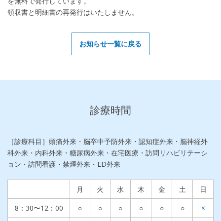
を無料で発行しています。
領収書と明細書の再発行はいたしません。
お知らせ一覧に戻る
診療時間
［診療科目］頭痛外来・脳卒中予防外来・認知症外来・脳神経外
科外来・内科外来・糖尿病外来・在宅医療・訪問リハビリテーシ
ョン・訪問看護・禁煙外来・ED外来
月
火
水
木
金
土
日
8：30〜12：00
○
○
○
○
○
○
×