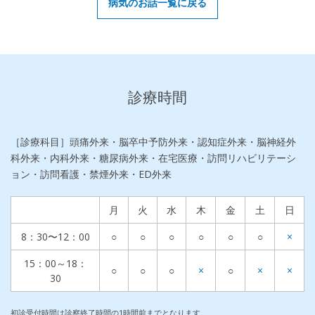
病気のお話一覧に戻る
診療時間
［診療科目］頭痛外来・脳卒中予防外来・認知症外来・脳神経外
科外来・内科外来・糖尿病外来・在宅医療・訪問リハビリテーシ
ョン・訪問看護・禁煙外来・ED外来
月
火
水
木
金
土
日
8：30〜12：00
○
○
○
○
○
○
×
15：00～18：
○
○
○
×
○
×
×
30
初診受付時間は診察終了時間の1時間前までとなります。