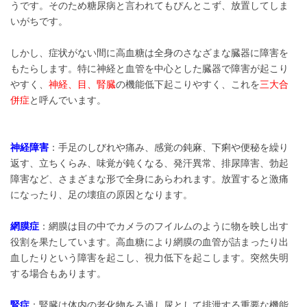
うです。そのため糖尿病と言われてもぴんとこず、放置してしま
いがちです。
しかし、症状がない間に高血糖は全身のさなざまな臓器に障害を
もたらします。特に神経と血管を中心とした臓器で障害が起こり
やすく、
神経、目、腎臓
の機能低下起こりやすく、これを
三大合
併症
と呼んでいます。
神経障害
：手足のしびれや痛み、感覚の鈍麻、下痢や便秘を繰り
返す、立ちくらみ、味覚が鈍くなる、発汗異常、排尿障害、勃起
障害など、さまざまな形で全身にあらわれます。放置すると激痛
になったり、足の壊疽の原因となります。
網膜症
：網膜は目の中でカメラのフイルムのように物を映し出す
役割を果たしています。高血糖により網膜の血管が詰まったり出
血したりという障害を起こし、視力低下を起こします。突然失明
する場合もあります。
腎症
：腎臓は体内の老化物をろ過し尿として排泄する重要な機能