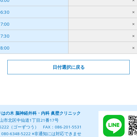
6:30
×
7:00
×
7:30
×
8:00
×
日付選択に戻る
りはの木
脳神経外科・内科 眞壁クリニック
4 岡山市北区中仙道1丁目21番17号
01-5222（ゴーずつう）
FAX：086-201-5531
0-6348-5222
※非通知には対応できませ